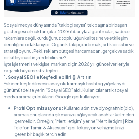
Sosyal medya dünyasında "takipçi sayısı" tek başına bir başarı
göstergesi olmaktan çıktı. 2026 itibarıyla algoritmalar, sadece
rakamlara değil, kurduğunuz topluluğun kalitesine ve etkileşim
derinliğine odaklanıyor. Organik takipçi artırmak, artık bir sabır ve
strateji oyunu. Peki, reklam bütçesi harcamadan, gerçek ve sadık
bir kitleyi nasıl inşa edebilirsiniz?
İşte işletmeniz ve kişisel markanız için 2026 yılı güncel verileriyle
organik büyüme stratejileri.
1. Sosyal SEO ile Keşfedilebilirliği Artırın
Eskiden keşfedilmenin ana yolu karmaşık hashtag yığınlarıydı;
günümüzde ise yerini "Sosyal SEO" aldı. Kullanıcılar artık sosyal
medya arama çubuklarını Google gibi kullanıyor.
Profil Optimizasyonu:
Kullanıcı adınız ve biyografiniz (bio),
arama sonuçlarında çıkmanızı sağlayacak anahtar kelimeleri
içermelidir. Örneğin; "Mert İletişim" yerine "Mert İletişim | Rize
Telefon Tamiri & Aksesuar" gibi, lokasyon ve hizmetinizi
içeren bir başlık tercih edin.