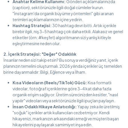
Anahtar Kelime Kullanımı:
Gönderi açıklamalarınızda
(caption), sektörünüzle ilgili doğal cümleler kurun.
"İnstagram'da organik büyüme yöntemleri" gibi aranan
terimleri açıklamalarınızın içine yedirin.
Hashtag Stratejisi:
30 hashtag devri bitti. Artık içerikle
birebir ilgili, niş 3-5 hashtag çok daha etkili. Alakasız ve genel
etiketler (örn: #keşfet) algoritmanın sizi yanlış kitleyle
eşleştirmesine neden olur.
2. İçerik Stratejisi: "Değer" Odaklılık
İnsanlar neden sizi takip etsin? Bu soruya verdiğiniz yanıt, içerik
planınızın temelini oluşturmalı. 2026 yılında içerikler üç temelden
birine dayanmalıdır: Bilgi, Eğlence veya İlham.
Kısa Videoların (Reels/TikTok) Gücü:
Kısa formatlı
videolar, fotoğraf içeriklerine göre 3-4 kat daha fazla
organik erişim sağlıyor. Üretim sürecinizden kesitler, "nasıl
yapılır" videoları veya sektörünüzle ilgili ipuçları paylaşın.
İnsan Odaklı Hikaye Anlatıcılığı:
Yapay zeka ile üretilmiş
"soğuk" içerikler artık kullanıcıları cezbetmiyor. Kendi
hikayenizi, markanızın arkasındaki emeği ve müşteri başarı
hikayelerini paylaşarak samimiyet inşa edin.