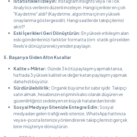
İstatistikleri İzleyin:
Instagram Insights veya TikTok
Analytics verilerini düzenli inceleyin. Hangi içerikler en çok
"Kaydetme" aldı? (Kaydetme, algoritma için en yüksek
onaylanma göstergesidir). Hangi saatlerde takipçileriniz
aktif?
Eski İçerikleri Geri Dönüştürün:
En yüksek etkileşim alan
eski gönderilerinizi farklı bir formatta (örn: statik görselden
Reels'e dönüştürerek) yeniden paylaşın.
5. Başarıya Giden Altın Kurallar
Kalite > Miktar:
Günde 3 kötü paylaşım yapmaktansa,
haftada 3 yüksek kaliteli ve değer katan paylaşım yapmak
daha hızlı büyütür.
Sürdürülebilirlik:
Organik büyüme bir sabır işidir. Takipçi
satın almak, hesabınızın erişimini kalıcı olarak düşüren ve
güvenilirliğinizi zedeleyen en büyük hatalardan biridir.
Sosyal Medyayı Sitenizle Entegre Edin:
Sosyal
medyadan gelen trafiği web sitenize, WhatsApp hattınıza
veya e-posta listenize yönlendirerek takipçilerinizi gerçek
birer müşteriye dönüştürün.
WhatsApp İletişim