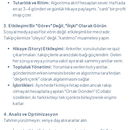
Tutarlılık ve Ritim:
Algoritma aktif hesapları sever. Haftada
en az 3-4 gönderi ve günlük hikaye paylaşımı, "canlı" bir profil
imajı çizer.
3. Etkileşimi Bir "Görev" Değil, "İlişki" Olarak Görün
Sosyal medya pasif bir vitrin değil, etkileşimli bir mecradır.
Takipçilerinize "izleyici" değil, "katılımcı" muamelesi yapın.
Hikaye (Story) Etkileşimi:
Anketler, soru kutuları ve quiz
çıkartmaları, takipçilerle aranızdaki bağı güçlendirir. Gelen
her soruya veya yoruma vakit ayırarak samimi yanıtlar verin.
Topluluk Yönetimi:
Yorumlara verilen hızlı yanıtlar,
gönderinizin erken ivmesini besler ve algoritma tarafından
"değerli içerik" olarak algılanmasını sağlar.
İşbirlikleri:
Aynı hedef kitleye hitap eden ancak rakip
olmayan hesaplarla yapılan "Ortak Gönderi" (Collab)
özellikleri, iki farklı kitleyi tek içerikte birleştirerek erişimi
katlar.
4. Analiz ve Optimizasyon
Tahmin yürütmeyin; veriye dayalı kararlar alın.