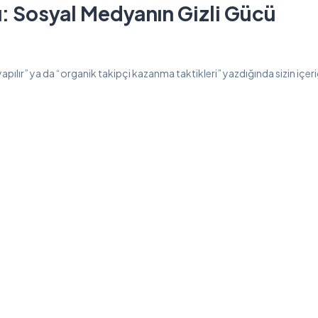
ı: Sosyal Medyanın Gizli Gücü
pılır” ya da “organik takipçi kazanma taktikleri” yazdığında sizin içeriği