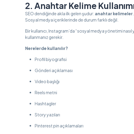
2. Anahtar Kelime Kullanım
SEO dendiğinde akla ilk gelen şudur:
anahtar kelimeler
.
Sosyal medya içeriklerinde de durum farklı değil.
Bir kullanıcı, Instagram’da “sosyal medya yönetimi nasıl ya
kullanmanız gerekir.
Nerelerde kullanılır?
Profil biyografisi
Gönderi açıklaması
Video başlığı
Reels metni
Hashtagler
Story yazıları
Pinterest pin açıklamaları