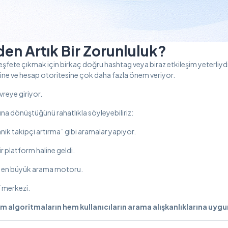
en Artık Bir Zorunluluk?
ete çıkmak için birkaç doğru hashtag veya biraz etkileşim yeterliydi
tesine ve hesap otoritesine çok daha fazla önem veriyor.
reye giriyor.
a dönüştüğünü rahatlıkla söyleyebiliriz:
nik takipçi artırma” gibi aramalar yapıyor.
r platform haline geldi.
n en büyük arama motoru.
f merkezi.
m algoritmaların hem kullanıcıların arama alışkanlıklarına uygu