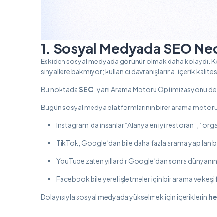
1. Sosyal Medyada SEO Ned
Eskiden sosyal medyada görünür olmak daha kolaydı. Keşf
sinyallere bakmıyor; kullanıcı davranışlarına, içerik kali
Bu noktada
SEO
, yani Arama Motoru Optimizasyonu dev
Bugün sosyal medya platformlarının birer arama motorun
Instagram’da insanlar “Alanya en iyi restoran”, “orga
TikTok, Google’dan bile daha fazla arama yapılan bi
YouTube zaten yıllardır Google’dan sonra dünyanı
Facebook bile yerel işletmeler için bir arama ve keşi
Dolayısıyla sosyal medyada yükselmek için içeriklerin
he